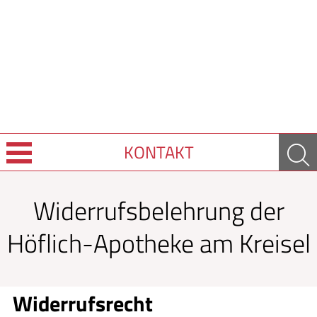
KONTAKT
Leistungen
Widerrufsbelehrung der
Ratgeber
Höflich-Apotheke am Kreisel
Krankheiten & Therapie
Widerrufsrecht
GESUND IM ALTER